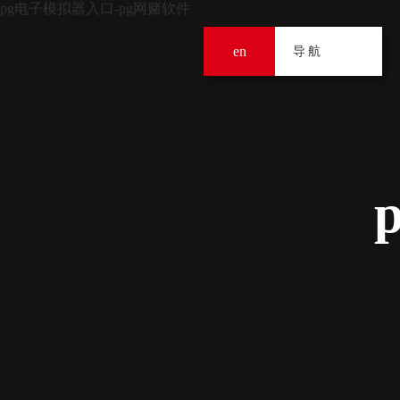
pg电子模拟器入口-pg网赌软件
en
导
导航