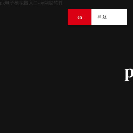
pg电子模拟器入口-pg网赌软件
en
导
导航