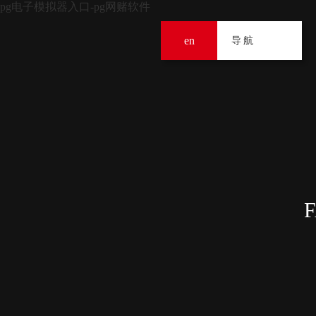
pg电子模拟器入口-pg网赌软件
en
导
导航