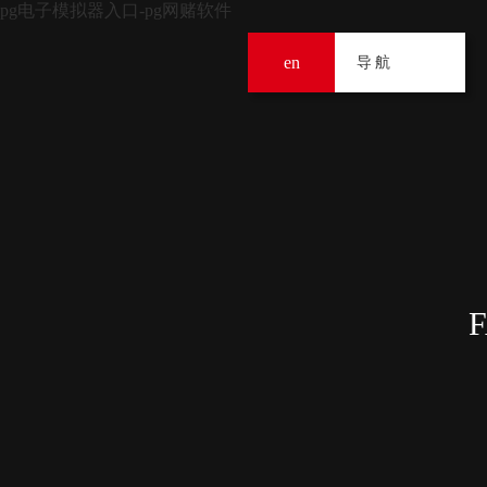
pg电子模拟器入口-pg网赌软件
en
导
导航