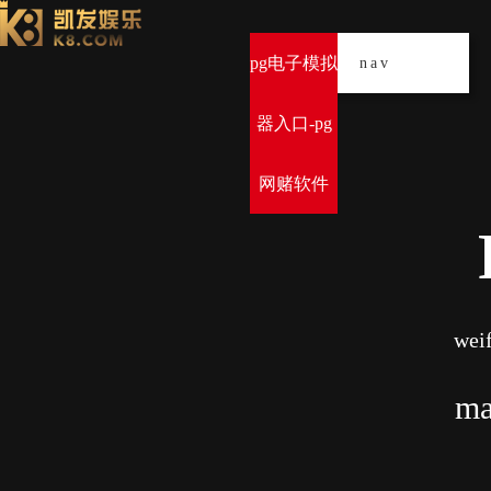
pg电子模拟
导
nav
器入口-pg
网赌软件
weif
ma